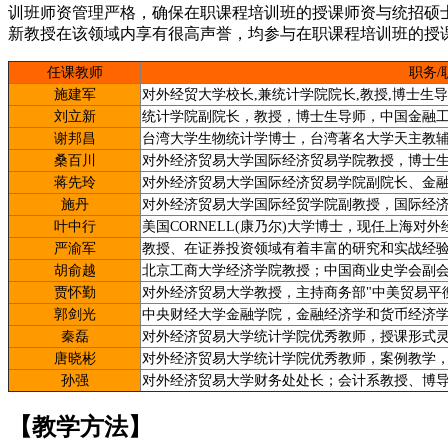
训班师资管理严格，确保在职课程培训班的授课师资与统招硕
新教授在该领域内享有很高声誉，均参与在职课程培训班的授
任课教师
职务/
施建军
对外经贸大学校长,兼统计学院院长,教授,博士生
刘立新
统计学院副院长，教授，博士生导师，中国金融
谢邦昌
台湾大学生物统计学博士，台湾著名大学天主教
桑百川
对外经济贸易大学国际经济贸易学院教授，博士生
蒋先玲
对外经济贸易大学国际经济贸易学院副院长、金
施丹
对外经济贸易大学国际经贸学院副教授，国际经
叶中行
美国CORNELL(康乃尔)大学博士，现任上海对
严渝军
教授、在证券投资领域有着丰富的研究和实战经
胡俞越
北京工商大学经济学院教授；中国商业史学会副
贾怀勤
对外经济贸易大学教授，主持商务部"中美贸易平衡
郭剑光
中央财经大学金融学院，金融经济学和货币经济
秦磊
对外经济贸易大学统计学院优秀教师，授课形式
唐晓彬
对外经济贸易大学统计学院优秀教师，案例教学
孙强
对外经济贸易大学财务处处长；会计系教授、博
【教学方法】