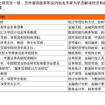
士研究生一致，另外邀请政府和业内知名专家为学员解读经济和
课。
职称
导师
统计学理论和方法、软科
工程学会常务理事；
金融工程、金融风险管理
辅仁大学统计信息学系教授
数据挖掘与商务智能，统
导师，享受国务院特殊津贴;
国市场经济发展、中国经
融学系主任、教授、博士生导师；
货币银行、项目融资、我
济贸易学院经济学系主任；
宏观经济理论和政策、金
外经贸大学商务信息学院院长
随机系统、非线性分析、
验，华夏证券高级投资顾问
证券投资、金融衍生工具
会长，中国期货业协会研究发展委员会委员
证券期货、期货市场、宏
研究"、"服务贸易统计方法研究"
商务统计、数据科学在管
学教授
资产管理、金融风险管理
灵活，深受学生喜欢。
统计分析软件、大数据挖
，深受学生认可。
金融统计分析、金融计量
导
财务会计学、财务管理