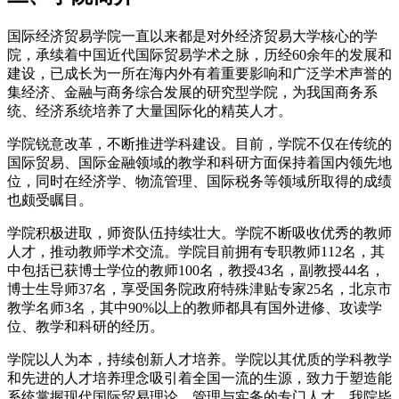
国际经济贸易学院一直以来都是对外经济贸易大学核心的学
院，承续着中国近代国际贸易学术之脉，历经60余年的发展和
建设，已成长为一所在海内外有着重要影响和广泛学术声誉的
集经济、金融与商务综合发展的研究型学院，为我国商务系
统、经济系统培养了大量国际化的精英人才。
学院锐意改革，不断推进学科建设。目前，学院不仅在传统的
国际贸易、国际金融领域的教学和科研方面保持着国内领先地
位，同时在经济学、物流管理、国际税务等领域所取得的成绩
也颇受瞩目。
学院积极进取，师资队伍持续壮大。学院不断吸收优秀的教师
人才，推动教师学术交流。学院目前拥有专职教师112名，其
中包括已获博士学位的教师100名，教授43名，副教授44名，
博士生导师37名，享受国务院政府特殊津贴专家25名，北京市
教学名师3名，其中90%以上的教师都具有国外进修、攻读学
位、教学和科研的经历。
学院以人为本，持续创新人才培养。学院以其优质的学科教学
和先进的人才培养理念吸引着全国一流的生源，致力于塑造能
系统掌握现代国际贸易理论、管理与实务的专门人才，我院毕